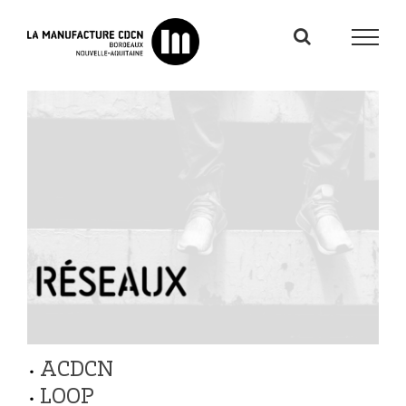
Passer
au
contenu
ACDCN
•
LOOP
•