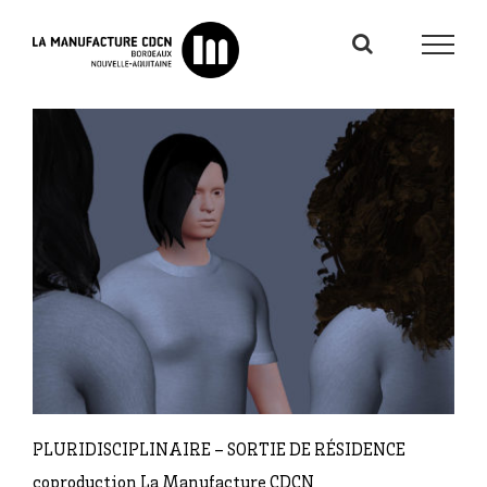
Passer
au
contenu
PLURIDISCIPLINAIRE – SORTIE DE RÉSIDENCE
coproduction La Manufacture CDCN