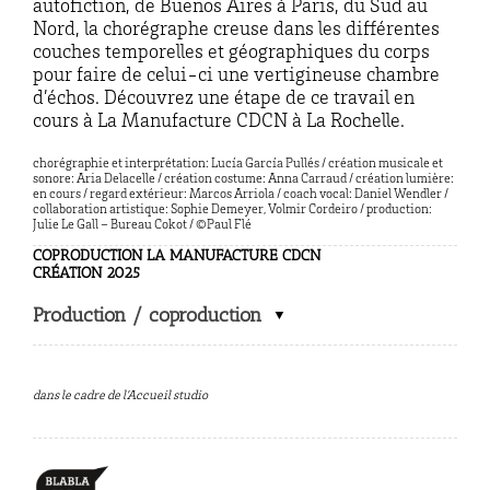
autofiction, de Buenos Aires à Paris, du Sud au
Nord, la chorégraphe creuse dans les différentes
couches temporelles et géographiques du corps
pour faire de celui-ci une vertigineuse chambre
d’échos. Découvrez une étape de ce travail en
cours à La Manufacture CDCN à La Rochelle.
chorégraphie et interprétation: Lucía García Pullés
/ c
réation musicale et
sonore: Aria Delacelle
/ c
réation costume: Anna Carraud
/ c
réation lumière:
en cours / r
egard extérieur: Marcos Arriola
/ c
oach vocal: Daniel Wendler
/
c
ollaboration artistique: Sophie Demeyer, Volmir Cordeiro / p
roduction:
Julie Le Gall – Bureau Cokot /
©Paul Flé
COPRODUCTION LA MANUFACTURE CDCN
CRÉATION 2025
Production / coproduction
dans le cadre de l’Accueil studio