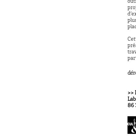
out
pro
d’ex
plu
pla
Cet
pré
tra
par
dér
>> 
Lab
86 