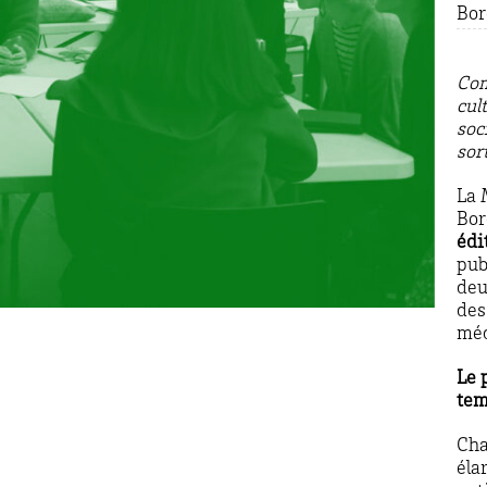
Bo
Com
cul
soci
sor
La 
Bor
édi
pub
deu
des
méd
Le 
tem
Cha
éla