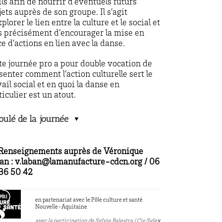
ils afin de nourrir d’éventuels futurs
jets auprès de son groupe. Il s’agit
plorer le lien entre la culture et le social et
s précisément d’encourager la mise en
ce d’actions en lien avec la danse.
te journée pro a pour double vocation de
senter comment l’action culturelle sert le
vail social et en quoi la danse en
ticulier est un atout.
oulé de la journée
Renseignements auprès de Véronique
an : v.laban@lamanufacture-cdcn.org / 06
36 50 42
en partenariat avec le Pôle culture et santé
Nouvelle-Aquitaine
avec la participation de Sylvie Balestra / Cie Syle
x