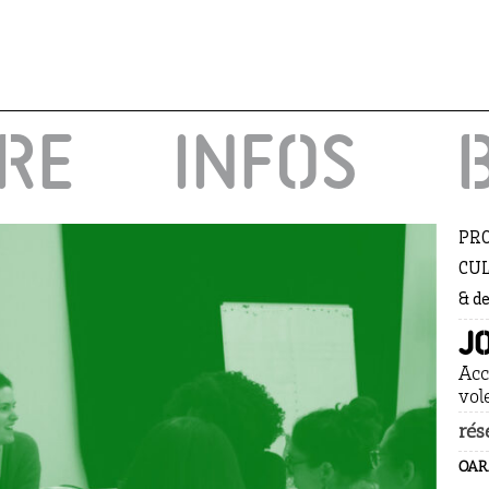
IRE
INFOS
PRO
CUL
& d
J
Acc
vol
rés
OAR