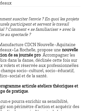
rdeaux
ment susciter l’envie ?
En quoi les projets
turels participent et servent le travail
al ?
Comment « se familiariser » avec la
tie au spectacle ?
Manufacture CDCN Nouvelle-Aquitaine
deaux•La Rochelle, propose une
nouvelle
tion de sa journée pro
Accompagner les
lics dans la danse, déclinée cette fois sur
x volets et réservée aux professionnel·les
 champs socio-culturel, socio-éducatif,
ico-social et de la santé.
programme articule ateliers théoriques et
ps de pratique
.
cun·e pourra enrichir sa sensibilité,
rgir son périmètre d’action et acquérir des