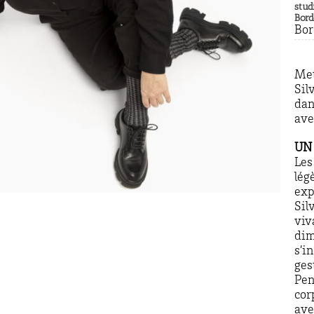
stud
Bor
Bo
Met
Sil
dan
ave
UN
Les
légè
exp
Sil
viv
dim
s’i
ges
Pen
cor
ave