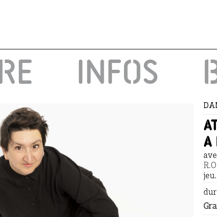
IRE
INFOS
DAN
a
A
ave
R.
jeu
dur
Gra