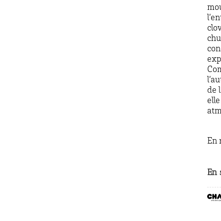
mou
l’e
clo
chu
con
exp
Com
l’a
de 
ell
atm
En 
En 