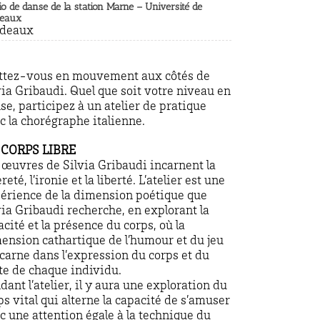
io de danse de la station Marne – Université de
deaux
rdeaux
tez-vous en mouvement aux côtés de
via Gribaudi. Quel que soit votre niveau en
se, participez à un atelier de pratique
c la chorégraphe italienne.
 CORPS LIBRE
 œuvres de Silvia Gribaudi incarnent la
reté, l’ironie et la liberté. L’atelier est une
érience de la dimension poétique que
via Gribaudi recherche, en explorant la
acité et la présence du corps, où la
ension cathartique de l’humour et du jeu
ncarne dans l’expression du corps et du
te de chaque individu.
dant l’atelier, il y aura une exploration du
ps vital qui alterne la capacité de s’amuser
c une attention égale à la technique du