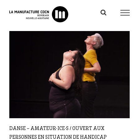
Passer
au
contenu
DANSE – AMATEUR·ICE·S / OUVERT AUX
PERSONNES EN SITUATION DE HANDICAP