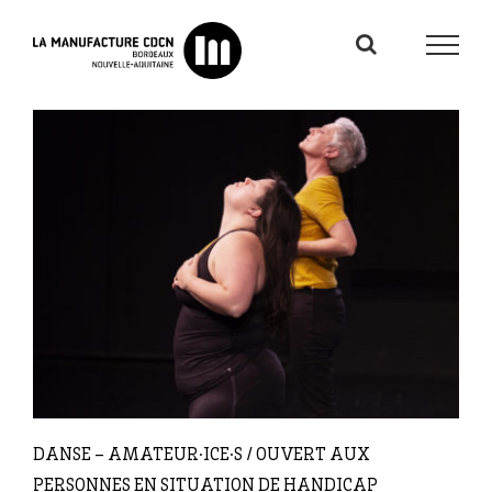
Passer
au
contenu
DANSE – AMATEUR·ICE·S / OUVERT AUX
PERSONNES EN SITUATION DE HANDICAP