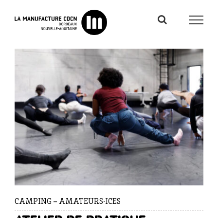
Passer
au
contenu
CAMPING – AMATEURS·ICES