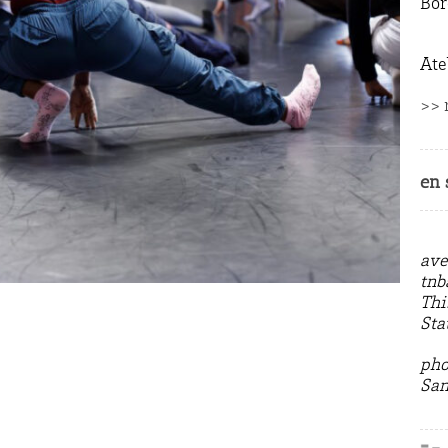
Bo
Ate
>> 
en 
ave
tnb
Thi
Sta
pho
San