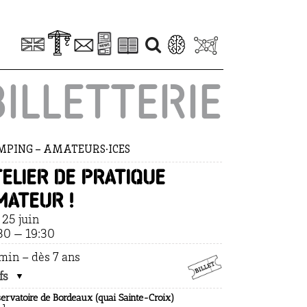
BILLETTERIE
MPING – AMATEURS·ICES
telier de pratique
mateur !
. 25 juin
30 — 19:30
min – dès 7 ans
fs
ervatoire de Bordeaux (quai Sainte-Croix)