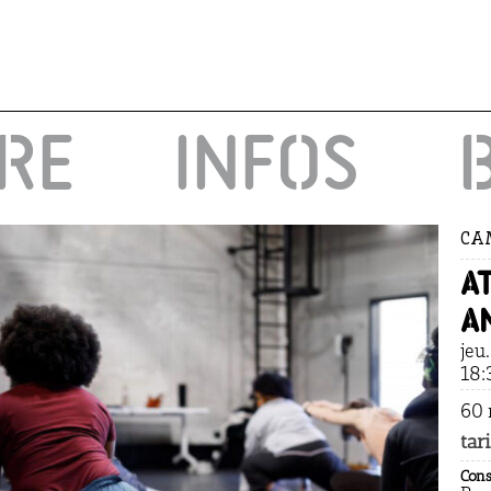
IRE
INFOS
CA
A
a
jeu
18:
60 
tari
Cons