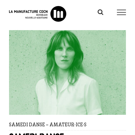
Passer
au
contenu
SAMEDI DANSE – AMATEUR·ICE·S