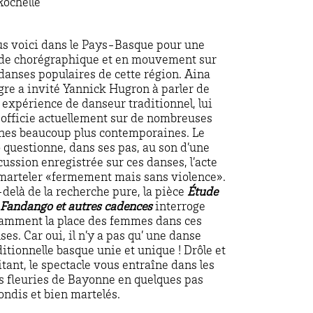
Rochelle
s voici dans le Pays-Basque pour une
de chorégraphique et en mouvement sur
 danses populaires de cette région. Aina
gre a invité Yannick Hugron à
parler de
 expérience de danseur traditionnel, lui
 officie actuellement sur de nombreuses
nes beaucoup plus contemporaines. Le
 questionne, dans ses pas, au son d’une
cussion enregistrée sur ces danses, l’acte
marteler «fermement mais sans violence».
delà de la recherche pure, la pièce
Étude
 Fandango et autres cadences
interroge
amment la place des femmes dans ces
ses. Car oui, il n’y a pas qu’ une danse
ditionnelle basque unie et unique ! Drôle et
itant, le spectacle vous entraîne dans les
s fleuries de Bayonne en quelques pas
ondis et bien martelés.