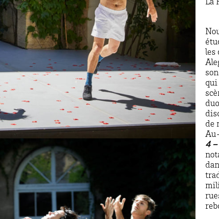
La 
Nou
étu
les
Ale
son
qui
scè
duo
dis
de 
Au-
4 –
not
dan
tra
mil
rue
reb