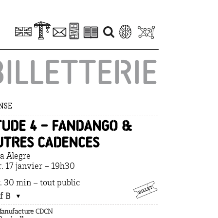
BILLETTERIE
NSE
tude 4 – Fandango &
utres cadences
a Alegre
. 17 janvier – 19h30
. 30 min – tout public
f B
Manufacture CDCN