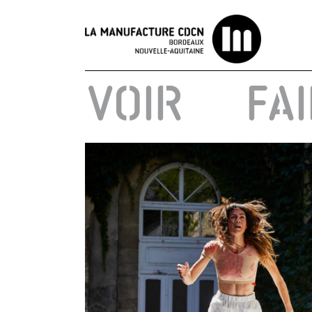
Passer
au
contenu
VOIR
FA