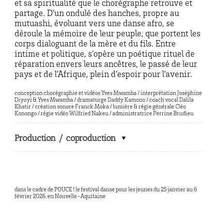
et sa spiritualité que le chorégraphe retrouve et
partage. D’un ondulé des hanches, propre au
mutuashi, évoluant vers une danse afro, se
déroule la mémoire de leur peuple, que portent les
corps dialoguant de la mère et du fils. Entre
intime et politique, s’opère un poétique rituel de
réparation envers leurs ancêtres, le passé de leur
pays et de l’Afrique, plein d’espoir pour l’avenir.
conception chorégraphie et vidéos Yves Mwamba / interprétation Joséphine
Diyoyi & Yves Mwamba / dramaturge Daddy Kamono / coach vocal Dalila
Khatir / création sonore Franck Moka / lumière & régie générale Cléo
Konongo / régie vidéo Wilfried Nakeu / administratrice Perrine Brudieu
Production / coproduction
dans le cadre de POUCE ! le festival danse pour les jeunes du 25 janvier au 6
février 2026, en Nouvelle-Aquitaine