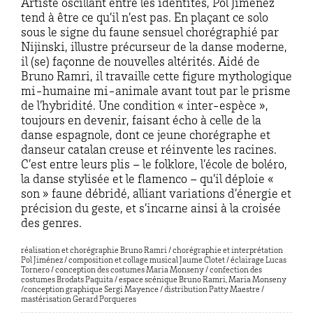
Artiste oscillant entre les identités, Pol Jiménez
tend à être ce qu’il n’est pas. En plaçant ce solo
sous le signe du faune sensuel chorégraphié par
Nijinski, illustre précurseur de la danse moderne,
il (se) façonne de nouvelles altérités. Aidé de
Bruno Ramri, il travaille cette figure mythologique
mi-humaine mi-animale avant tout par le prisme
de l’hybridité. Une condition « inter-espèce »,
toujours en devenir, faisant écho à celle de la
danse espagnole, dont ce jeune chorégraphe et
danseur catalan creuse et réinvente les racines.
C’est entre leurs plis – le folklore, l’école de boléro,
la danse stylisée et le flamenco – qu’il déploie «
son » faune débridé, alliant variations d’énergie et
précision du geste, et s’incarne ainsi à la croisée
des genres.
réalisation et chorégraphie Bruno Ramri / chorégraphie et interprétation
Pol Jiménez / composition et collage musical Jaume Clotet / éclairage Lucas
Tornero / conception des costumes Maria Monseny / confection des
costumes Brodats Paquita / espace scénique Bruno Ramri, Maria Monseny
/conception graphique Sergi Mayence / distribution Patty Maestre /
mastérisation Gerard Porqueres