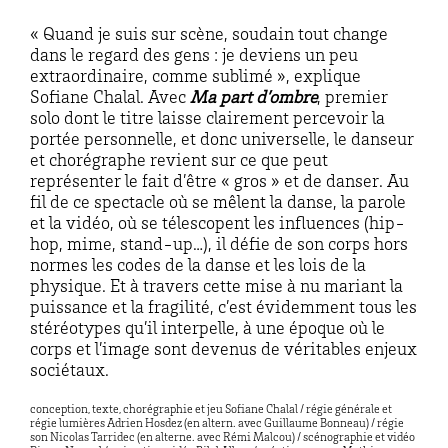
« Quand je suis sur scène, soudain tout change
dans le regard des gens : je deviens un peu
extraordinaire, comme sublimé », explique
Sofiane Chalal. Avec
Ma part d’
omb
re
, premier
solo dont le titre laisse clairement percevoir la
portée personnelle, et donc universelle, le danseur
et chorégraphe revient sur ce que peut
représenter le fait d’être « gros » et de danser. Au
fil de ce spectacle où se mêlent la danse, la parole
et la vidéo, où se télescopent les influences (hip-
hop, mime, stand-up…), il défie de son corps hors
normes les codes de la danse et les lois de la
physique. Et à travers cette mise à nu mariant la
puissance et la fragilité, c’est évidemment tous les
stéréotypes qu’il interpelle, à une époque où le
corps et l’image sont devenus de véritables enjeux
sociétaux.
conception, texte, chorégraphie et jeu Sofiane Chalal / régie générale et
régie lumières Adrien Hosdez (en altern. avec Guillaume Bonneau) / régie
son Nicolas Tarridec (en alterne. avec Rémi Malcou) / scénographie et vidéo