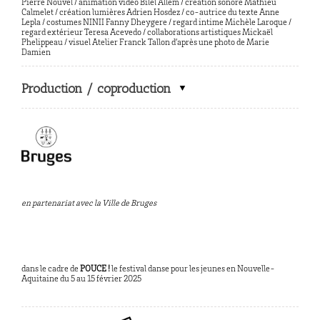
Pierre Nouvel / animation vidéo Bilel Allem / création sonore Mathieu
Calmelet / création lumières Adrien Hosdez / co-autrice du texte Anne
Lepla / costumes NINII Fanny Dheygere / regard intime Michèle Laroque /
regard extérieur Teresa Acevedo / collaborations artistiques Mickaël
Phelippeau / visuel Atelier Franck Tallon d’après une photo de Marie
Damien
Production / coproduction
en partenariat avec la Ville de Bruges
dans le cadre de
POUCE !
le festival danse pour les jeunes en Nouvelle-
Aquitaine du 5 au 15 février 2025