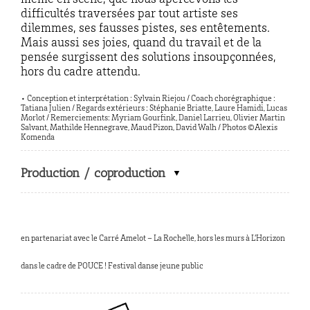
même en scène, que nous apercevons les
difficultés traversées par tout artiste ses
dilemmes, ses fausses pistes, ses entêtements.
Mais aussi ses joies, quand du travail et de la
pensée surgissent des solutions insoupçonnées,
hors du cadre attendu.
• Conception et interprétation : Sylvain Riejou / Coach chorégraphique :
Tatiana Julien / Regards extérieurs : Stéphanie Briatte, Laure Hamidi, Lucas
Morlot / Remerciements: Myriam Gourfink, Daniel Larrieu, Olivier Martin
Salvant, Mathilde Hennegrave, Maud Pizon, David Walh / Photos ©Alexis
Komenda
Production / coproduction
en partenariat avec le Carré Amelot – La Rochelle, hors les murs à L’Horizon
dans le cadre de POUCE ! Festival danse jeune public