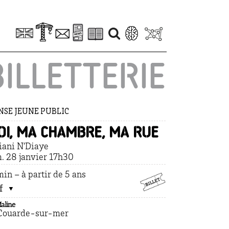
BILLETTERIE
SE JEUNE PUBLIC
oi, ma chambre, ma rue
iani N’Diaye
. 28 janvier 17h30
in – à partir de 5 ans
f
aline
Couarde-sur-mer