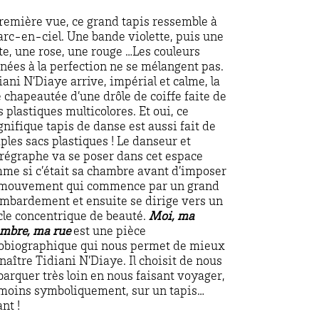
remière vue, ce grand tapis ressemble à
arc-en-ciel. Une bande violette, puis une
te, une rose, une rouge …Les couleurs
gnées à la perfection ne se mélangent pas.
iani N’Diaye arrive, impérial et calme, la
e chapeautée d’une drôle de coiffe faite de
s plastiques multicolores. Et oui, ce
nifique tapis de danse est aussi fait de
ples sacs plastiques ! Le danseur et
régraphe va se poser dans cet espace
me si c’était sa chambre avant d’imposer
mouvement qui commence par un grand
mbardement et ensuite se dirige vers un
cle concentrique de beauté.
Moi, ma
mbre, ma rue
est une pièce
obiographique qui nous permet de mieux
naître Tidiani N’Diaye. Il choisit de nous
arquer très loin en nous faisant voyager,
moins symboliquement, sur un tapis…
nt !