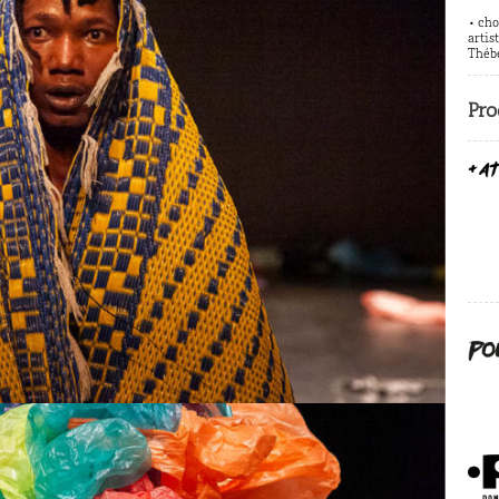
• cho
artis
Théb
Pro