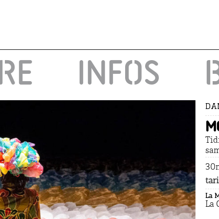
IRE
INFOS
DAN
M
Tid
sam
30m
tari
La M
La 