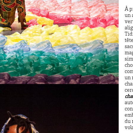
À p
un 
ver
ali
Tid
têt
sac
mag
sim
cho
com
un 
cha
cer
cha
aut
con
emb
du 
vola