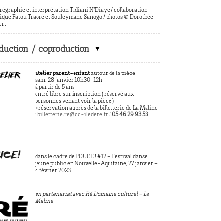
régraphie et interprétation Tidiani N’Diaye / collaboration
tique Fatou Traoré et Souleymane Sanogo / photos © Dorothée
ert
duction / coproduction
atelier parent-enfant
autour de la pièce
sam. 28 janvier 10h30-12h
à partir de 5 ans
entré libre sur inscription ( réservé aux
personnes venant voir la pièce )
>réservation auprès de la billetterie de La Maline
:
billetterie.re@cc-iledere.fr /
05 46 29 93 53
dans le cadre de POUCE ! #12 – Festival danse
jeune public en Nouvelle-Aquitaine, 27 janvier –
4 février 2023
en partenariat avec
Ré Domaine culturel – La
Maline