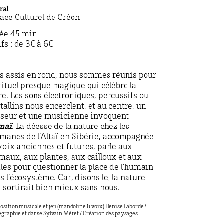
ral
ace Culturel de Créon
ée 45 min
ifs : de 3€ à 6€
s assis en rond, nous sommes réunis pour
rituel presque magique qui célèbre la
re. Les sons électroniques, percussifs ou
stallins nous encerclent, et au centre, un
seur et une musicienne invoquent
maï
. La déesse de la nature chez les
manes de l’Altaï en Sibérie, accompagnée
voix anciennes et futures, parle aux
maux, aux plantes, aux cailloux et aux
iles pour questionner la place de l’humain
s l’écosystème. Car, disons le, la nature
n sortirait bien mieux sans nous.
sition musicale et jeu (mandoline & voix) Denise Laborde /
graphie et danse Sylvain Méret / Création des paysages