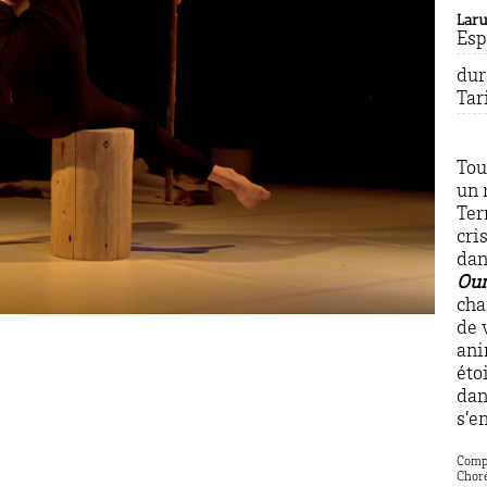
Laru
Esp
dur
Tar
Tou
un 
Ter
cri
dan
Ou
cha
de 
ani
éto
dan
s’e
Compo
Choré