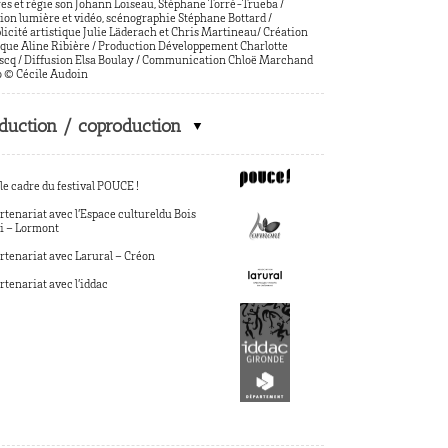
es et régie son Johann Loiseau, Stéphane Torré-Trueba /
ion lumière et vidéo, scénographie Stéphane Bottard /
icité artistique Julie Läderach et Chris Martineau/ Création
ique Aline Ribière / Production Développement Charlotte
cq / Diffusion Elsa Boulay / Communication Chloë Marchand
 © Cécile Audoin
duction / coproduction
le cadre du festival POUCE !
rtenariat avec l’Espace cultureldu Bois
i – Lormont
rtenariat avec Larural – Créon
rtenariat avec l’iddac