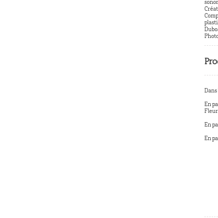
sonor
Créat
Compl
plast
Dubos
Photo
Pro
Dans 
En pa
Fleur
En pa
En pa