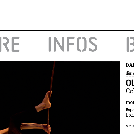
IRE
INFOS
DAN
dès 
O
Col
mer
Espa
Lor
ven