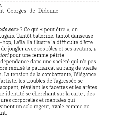
A
nt-Georges-de-Didonne
ode ser
» ? Ce qui « peut être », en
tugais. Tantôt ballerine, tantôt danseuse
-hop, Leïla Ka illustre la difficulté d’être
, de jongler avec ses rôles et ses avatars,
a
iori
pour une femme pétrie
ndépendance dans une société qui n’a pas
ore remisé le patriarcat au rang de vieille
e. La tension de la combattante, l’élégance
’artiste, les troubles de l’agressée se
escopent, révélant les facettes et les arêtes
ne identité se cherchant sur la carte ; des
sures corporelles et mentales qui
sinent un solo rageur, avalé comme au
int.