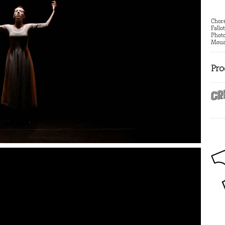
Chor
Fallot
Phot
Moua
Pro