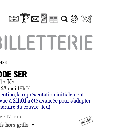
BILLETTERIE
NSE
ode ser
ïla Ka
. 27 mai 19h01
tention, la représentation initialement
vue à 21h01 a été avancée pour s’adapter
’ horaire du couvre-feu)
ée 17 min
fs hors grille