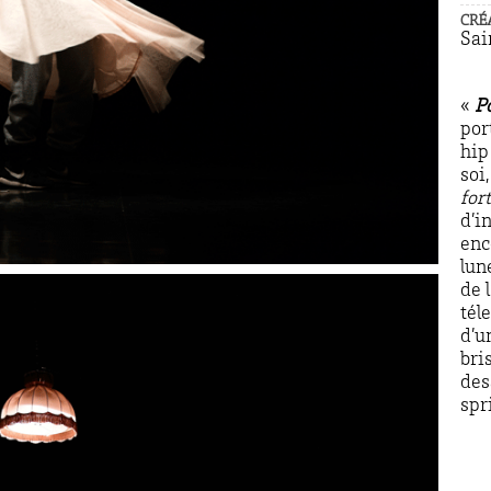
CRÉ
Sai
«
P
por
hip
soi
fort
d’i
enc
lun
de l
tél
d’u
bri
des
spr