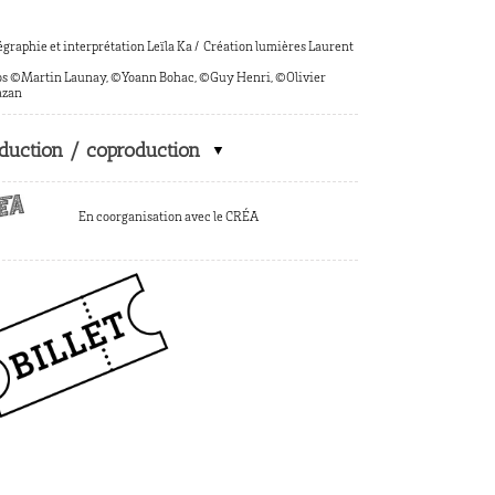
égraphie
et
interprétation
Leïl
a
Ka /
C
réation
lumière
s
Laurent
os
©
Martin Launay,
©
Yoann Bohac,
©
Guy Henri,
©
Olivier
zan
duction / coproduction
En coorganisation avec le CRÉA