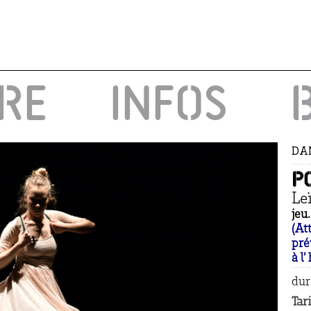
IRE
INFOS
DA
P
Le
jeu
(At
pré
à l
dur
Tari