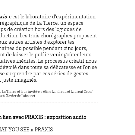
xis
, c’est le laboratoire d’expérimentation
régraphique de La Tierce, un espace
ps de création hors des logiques de
duction. Les trois chorégraphes proposent
eux autres artistes d’explorer les
aines du possible pendant cinq jours,
nt de laisser le public venir goûter leurs
tatives inédites. Le processus créatif nous
 dévoilé dans toute sa délicatesse et l’on se
sse surprendre par ces séries de gestes
t juste imaginés.
c La Tierce et leur invité·e·s Aline Landreau et Laurent Cebe/
s © Xavier de Labouret
n lien avec PRAXIS : exposition audio
AT YOU SEE x PRAXIS