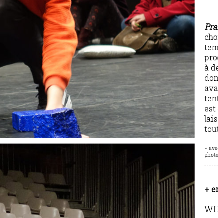
Pra
cho
tem
pro
à d
dom
ava
ten
est
lai
tou
• ave
photo
+ e
WH