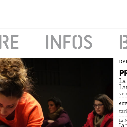
IRE
INFOS
DA
P
La
La
ven
env
tari
La 
La 