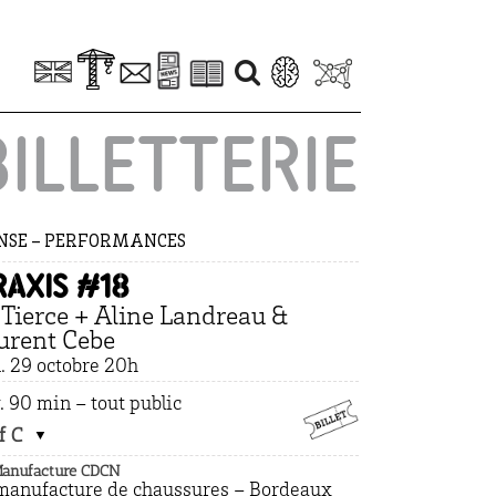
BILLETTERIE
NSE – PERFORMANCES
RAXIS #18
 Tierce + Aline Landreau &
urent Cebe
. 29 octobre 20h
. 90 min – tout public
f C
Manufacture CDCN
manufacture de chaussures – Bordeaux