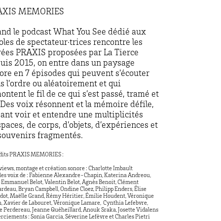
AXIS MEMORIES
nd le podcast What You See dédié aux
oles de spectateur·trices rencontre les
rées PRAXIS proposées par La Tierce
uis 2015, on entre dans un paysage
ore en 7 épisodes qui peuvent s’écouter
s l’ordre ou aléatoirement et qui
ontent le fil de ce qui s’est passé, tramé et
 Des voix résonnent et la mémoire défile,
sant voir et entendre une multiplicités
spaces, de corps, d’objets, d’expériences et
souvenirs fragmentés.
édits PRAXIS MEMORIES :
views, montage et création sonore : Charlotte Imbault
les voix de : Fabienne Alexandre-Chapin, Katerina Andreou,
Emmanuel Belot, Valentin Belot, Agnès Benoit, Clément
rdeau, Bryan Campbell, Ondine Cloez, Philipp Enders, Élise
dot, Maëlle Grand, Rémy Héritier, Émilie Houdent, Véronique
, Xavier de Labouret, Véronique Lamare,
Cynthia Lefebvre,
e Perdereau, Jeanne Quéheillard, Anouk Sraka, Josette Vidalens
ciements : Sonia Garcia, Séverine Lefèvre et Charles Pietri