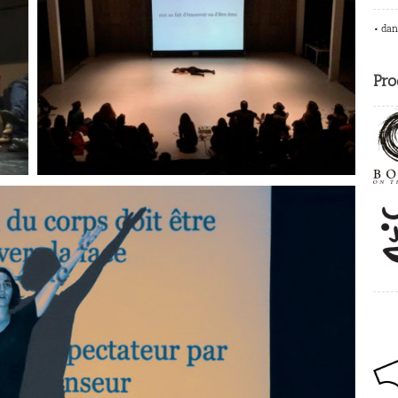
• dan
Pro