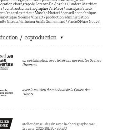
ption, chorégraphie, interprétation Ikue Nakagawa /
boration chorégraphie Lorenzo De Angelis
/ l
umière Matthieu
ez
/ c
onstruction scénographie Val Macé
/ m
usique Patrick
nt / r
egard extérieur Masako Hattori / c
onseil en technique
nnettique Noemie Vincart / p
roduction administration
otte Giteau / d
iffusion Anaïs Guilleminot / Photo
©Nine Nouvel
duction / coproduction
en coréalisation avec le réseau des Petites Scènes
Ouvertes
avec le soutien du mécénat de la Caisse des
Dépôts
atelier danse-dessin avec la chorégraphe mar.
1er avril 2025 18h30-20h30