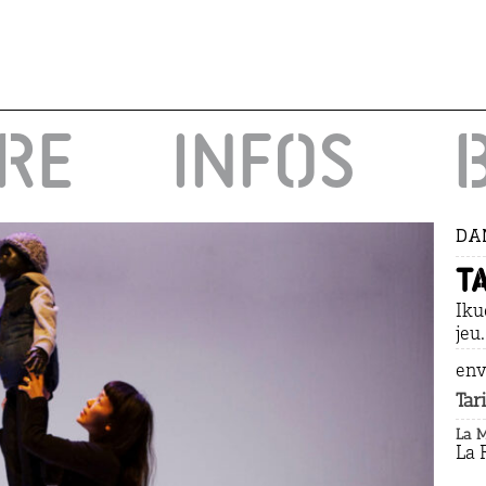
IRE
INFOS
DA
T
Iku
jeu
env
Tari
La 
La 