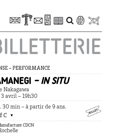
BILLETTERIE
NSE – PERFORMANCE
amanegi
– in situ
e Nakagawa
. 3 avril – 19h30
. 30 min – à partir de 9 ans.
f C
Manufacture CDCN
Rochelle