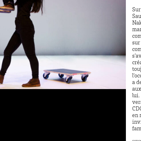
Sur
Sau
Nak
man
com
sur
com
s’a
cré
tou
l’o
a d
aux
lui
ver
CDC
en 
inv
fam