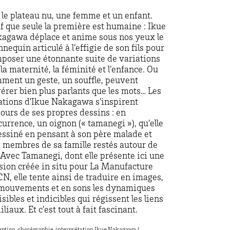
 le plateau nu, une femme et un enfant.
f que seule la première est humaine : Ikue
agawa déplace et anime sous nos yeux le
nequin articulé à l’effigie de son fils pour
poser une étonnante suite de variations
 la maternité, la féminité et l’enfance. Ou
ment un geste, un souffle, peuvent
vérer bien plus parlants que les mots… Les
ations d’Ikue Nakagawa s’inspirent
jours de ses propres dessins : en
ccurrence, un oignon (« tamanegi »), qu’elle
essiné en pensant à son père malade et
 membres de sa famille restés autour de
. Avec Tamanegi, dont elle présente ici une
sion créée in situ pour La Manufacture
N, elle tente ainsi de traduire en images,
mouvements et en sons les dynamiques
isibles et indicibles qui régissent les liens
iliaux. Et c’est tout à fait fascinant.