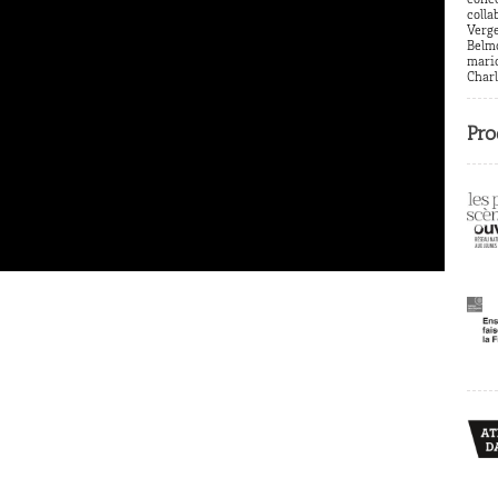
conce
c
olla
Verg
Belmo
mario
Charl
Pro