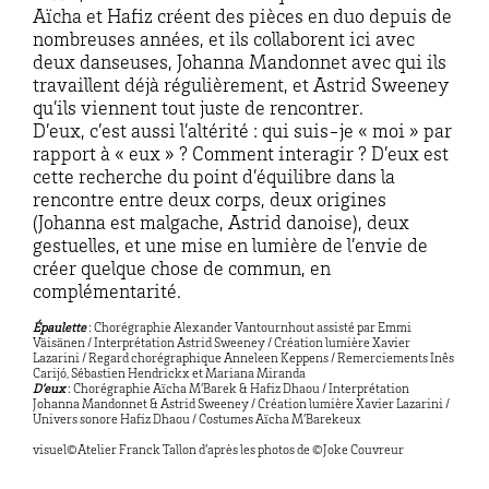
Aïcha et Hafiz créent des pièces en duo depuis de
nombreuses années, et ils collaborent ici avec
deux danseuses, Johanna Mandonnet avec qui ils
travaillent déjà régulièrement, et Astrid Sweeney
qu’ils viennent tout juste de rencontrer.
D’eux, c’est aussi l’altérité : qui suis-je « moi » par
rapport à « eux » ? Comment interagir ? D’eux est
cette recherche du point d’équilibre dans la
rencontre entre deux corps, deux origines
(Johanna est malgache, Astrid danoise), deux
gestuelles, et une mise en lumière de l’envie de
créer quelque chose de commun, en
complémentarité.
Épaulette
: Chorégraphie Alexander Vantournhout assisté par Emmi
Väisänen / Interprétation Astrid Sweeney / Création lumière Xavier
Lazarini / Regard chorégraphique Anneleen Keppens / Remerciements Inês
Carijó, Sébastien Hendrickx et Mariana Miranda
D’eux
:
Chorégraphie Aïcha M’Barek & Hafiz Dhaou / Interprétation
Johanna Mandonnet & Astrid Sweeney / Création lumière Xavier Lazarini /
Univers sonore Hafiz Dhaou / Costumes Aïcha M’Barekeux
visuel©Atelier Franck Tallon d’après les pho
tos
de ©Joke Couvreur