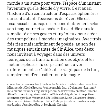
monde à un autre pour vivre, l’espace d’un instant,
l’aventure qu’elle décide d’y vivre. C’est aussi
l’histoire d’un constructeur d’espaces éphémères
qui sont autant d’occasions de rêver. Elle est
insaisissable puisqu’elle rebondit librement selon
son imaginaire et sa poésie. Il est drôle dans la
simplicité de ses gestes et ingénieux pour créer
des trampolines à mondes imaginaires. Avec trois
fois rien mais infiniment de poésie, au son des
musiques entraînantes de Sir Alice, tous deux
nous invitent à voyager dans des univers
féeriques où la transformation des objets et les
métamorphoses du corps amènent à voir
différemment la réalité : il ne s’agit pas de la fuir,
simplement d’en exalter toute la magie.
conception, chorégraphie Julie Nioche / créée en collaboration avec Lisa
Miramond et Cécile Brousse / scénographie Laure Delamotte-Legrand /
musicienne Sir Alice / régisseur général Max Potiron / création lumière
Alice Panziera / stagiaire assistante Elvira Madrigal / duo interprété en
alternance par Lisa Miramond, Cécile Brousse, Lucie Collardeau (danse),
Max Potiron, Marco Hollinger, Félix Philippe (construction d’espaces) /
production Véronique Ray et Stéphanie Gressin