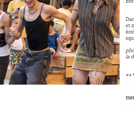
Bo
Dan
et 
éco
squ
pho
la 
>> 
men