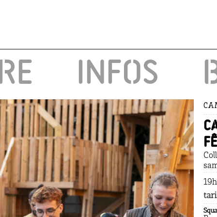
IRE
INFOS
CAM
C
F
Col
sam
19h
tari
Squ