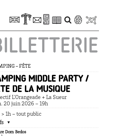
BILLETTERIE
PING – FÊTE
amping Middle party /
ête de la musique
lectif L’Orangeade + La Sueur
. 20 juin 2026 – 19h
 > 1h – tout public
fs
are Dom Bedos