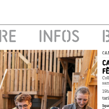
IRE
INFOS
CAM
C
F
Col
sam
19h
tari
Squ