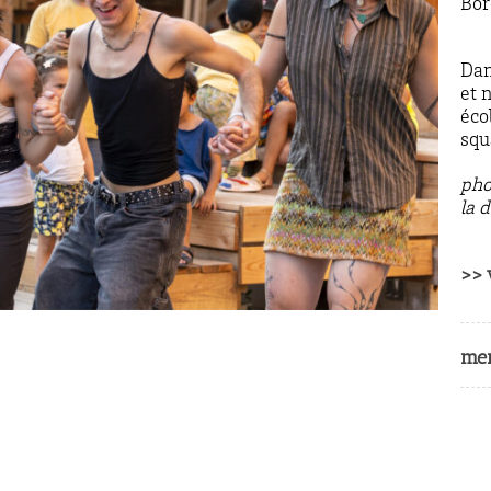
Bo
Dan
et 
éco
squ
pho
la 
>> 
men