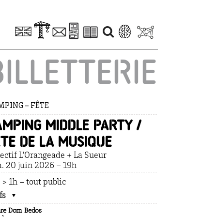
BILLETTERIE
PING – FÊTE
amping Middle party /
ête de la musique
lectif L’Orangeade + La Sueur
. 20 juin 2026 – 19h
 > 1h – tout public
fs
are Dom Bedos