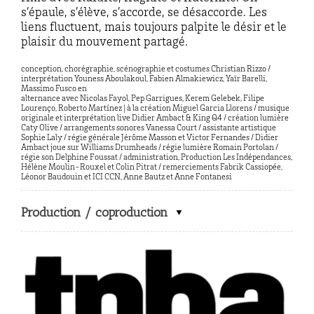
s’épaule, s’élève, s’accorde, se désaccorde. Les
liens fluctuent, mais toujours palpite le désir et le
plaisir du mouvement partagé.
conception, chorégraphie, scénographie et costumes Christian Rizzo /
interprétation Youness Aboulakoul, Fabien Almakiewicz, Yaïr Barelli,
Massimo Fusco en
alternance avec Nicolas Fayol, Pep Garrigues, Kerem Gelebek, Filipe
Lourenço, Roberto Martínez | à la création Miguel Garcia Llorens / musique
originale et interprétation live Didier Ambact & King Q4 / création lumière
Caty Olive / arrangements sonores Vanessa Court / assistante artistique
Sophie Laly / régie générale Jérôme Masson et Victor Fernandes / Didier
Ambact joue sur Williams Drumheads / régie lumière Romain Portolan /
régie son Delphine Foussat / administration, Production Les Indépendances,
Hélène Moulin-Rouxel et Colin Pitrat / remerciements Fabrik Cassiopée,
Léonor Baudouin et ICI CCN, Anne Bautz et Anne Fontanesi
Production / coproduction