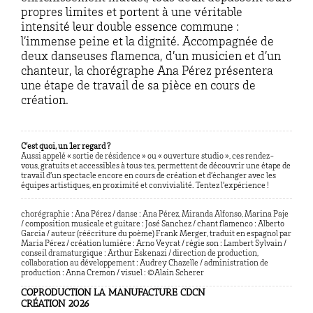
propres limites et portent à une véritable
intensité leur double essence commune :
l’immense peine et la dignité. Accompagnée de
deux danseuses flamenca
, d’un musicien et d’un
chanteur, la chorégraphe Ana Pérez présentera
une étape de travail de sa pièce en cours de
création.
C’est quoi, un 1er regard ?
Aussi appelé « sortie de résidence » ou « ouverture studio », ces rendez-
vous, gratuits et accessibles à tous·tes, permettent de découvrir une étape de
travail d’un spectacle encore en cours de création et d’échanger avec les
équipes artistiques, en proximité et convivialité. Tentez l’expérience !
chorégraphie : Ana Pérez
/ d
anse : Ana Pérez, Miranda Alfonso, Marina Paje
/ c
omposition musicale et guitare : José Sanchez
/ c
hant flamenco : Alberto
Garcia
/ a
uteur (réécriture du poème) Frank Merger, traduit en espagnol par
Maria Pérez
/ c
réation lumière : Arno Veyrat
/ r
égie son : Lambert Sylvain
/
c
onseil dramaturgique : Arthur Eskenazi
/ d
irection de production,
collaboration au développement : Audrey Chazelle
/ a
dministration de
production : Anna Cremon
/ visuel : ©Alain Scherer
COPRODUCTION LA MANUFACTURE CDCN
CRÉATION 2026