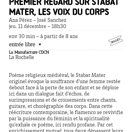
premier regard sur STABAT
MATER, LES VOIX DU CORPS
Ana Pérez – José Sanchez
jeu. 11 décembre – 18h30
env 30 min – à partir de 8 ans
entrée libre
La Manufacture CDCN
La Rochelle
P
oème
religieux médiéval, le
Stabat
Mater
originel évoque la souffrance d’une femme r
estée
debout face à la perte de son enfant et se déploie
ici dans un dialogue fait d’échos, de
surimpressions et de croisements entre chant
s,
guitare
,
et
chorégraphie des corps. Dans cette
réécriture contemporaine, le flamenco se revivifie
par la puissance du féminin et la spiritualité
qu’exhale ce poème, ici rendu profane. Par cet
enrichissement mutuel, tous deux dépassent leurs