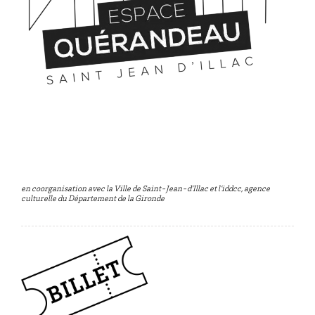
en coorganisation avec la Ville de Saint-Jean-d’Illac et l’iddcc, agence
culturelle du Département de la Gironde