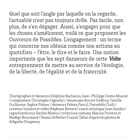
Quel que soit l’angle par laquelle on la regarde,
l’actualité n’est pas toujours drôle. Pas facile, non
plus, de s’en dégager. Aussi, s’engager pour que
les choses s’améliorent, voilà ce que proposent les
Ouvreurs de Possibles. L’engagement : un terme
qui concerne nos idéaux comme nos actions au
quotidien – l’être, le dire et le faire. Une notion
importante que les sept danseurs de cette
Volte
entreprennent de mettre au service de l’écologie,
de la liberté, de l’égalité et de la fraternité.
Chorégraphes et danseurs Delphine Bachacou, Jean-Philippe Costes Muscat
/ compositeur Christophe Cagnolari / danseuses Aurore Godfroy, Camille
Guillaume, Sophie Palmer / danseurs Fabien Faucil, Pieradolfo Ciulli /
créateur lumière et vidéo Stéphane Bottard / coach artistique Jean Gaudin /
regard extérieur Rachel Mateis / créatrices costume Marine Provent et
Nadège Bourmaud / Dessin ©Atelier Franck Tallon d’après les pho
tos
de
©Agathe Poupeney