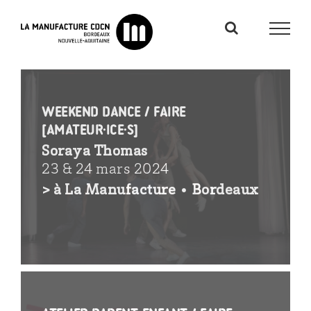
Passer
au
contenu
Weekend Dance / faire
[amateur·ice·s]
Soraya Thomas
23 & 24 mars 2024
> à La Manufacture • Bordeaux