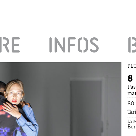
IRE
INFOS
PLU
8
Pas
mar
80 
Tari
La 
Bo