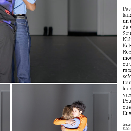
Pas
lau
un 
de 
Sou
Nob
Kal
Roc
mou
qu’
rac
scè
tou
leu
vie
Pou
que
Et 
texte
Sekho