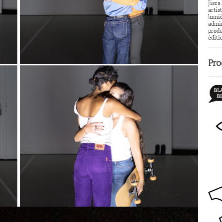
Jisca
artis
lumiè
admin
produ
éditi
Pro