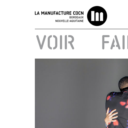
Passer
au
contenu
VOIR
FA