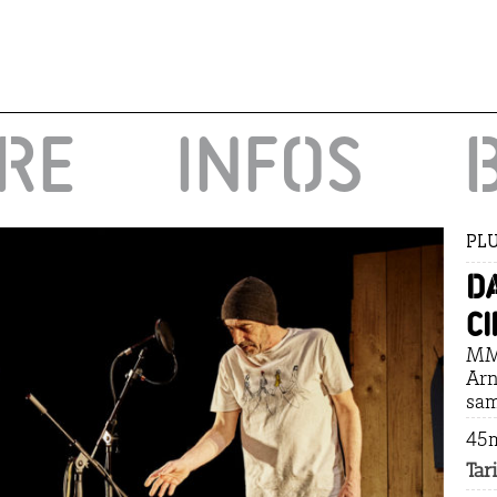
IRE
INFOS
PLU
D
C
MMF
Arn
sam
45m
Tar