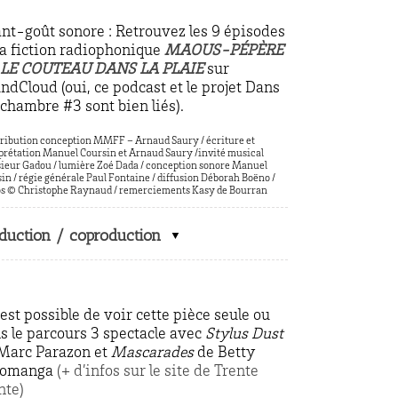
nt-goût sonore : Retrouvez les 9 épisodes
la fiction radiophonique
MAOUS-PÉPÈRE
 LE COUTEAU DANS LA PLAIE
sur
ndCloud (oui, ce podcast et le projet Dans
chambre #3 sont bien liés).
tribution conception MMFF – Arnaud Saury / écriture et
prétation Manuel Coursin et Arnaud Saury /invité musical
eur Gadou / lumière Zoé Dada / conception sonore Manuel
in / régie générale Paul Fontaine / diffusion Déborah Boëno /
s © Christophe Raynaud / remerciements Kasy de Bourran
duction / coproduction
l est possible de voir cette pièce seule ou
s le parcours 3 spectacle avec
Stylus Dust
Marc Parazon et
Mascarades
de Betty
homanga
(+ d’infos sur le site de Trente
nte)