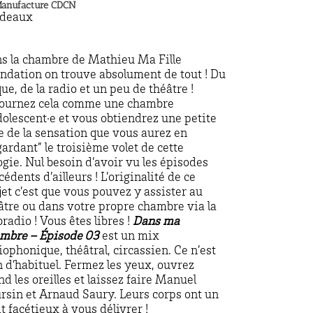
Manufacture CDCN
rdeaux
s la chambre de Mathieu Ma Fille
ndation on trouve absolument de tout ! Du
que, de la radio et un peu de théâtre !
ournez cela comme une chambre
dolescent·e et vous obtiendrez une petite
e de la sensation que vous aurez en
gardant” le troisième volet de cette
logie. Nul besoin d’avoir vu les épisodes
cédents d’ailleurs ! L’originalité de ce
jet c’est que vous pouvez y assister au
âtre ou dans votre propre chambre via la
radio ! Vous êtes libres !
Dans ma
mbre – Épisode 03
est un mix
iophonique, théâtral, circassien. Ce n’est
n d’habituel. Fermez les yeux, ouvrez
nd les oreilles et laissez faire Manuel
rsin et Arnaud Saury. Leurs corps ont un
it facétieux à vous délivrer !