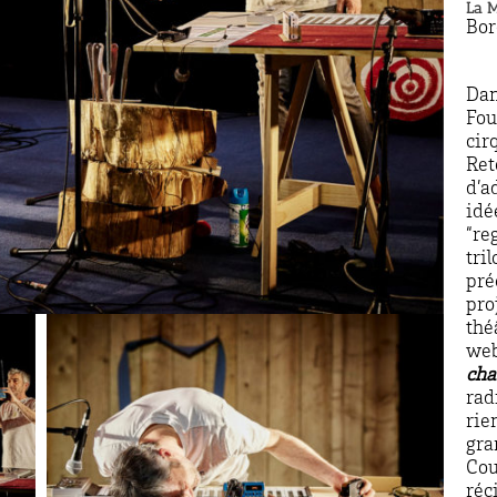
La 
Bo
Dan
Fou
cir
Ret
d’a
idé
“re
tri
pré
pro
thé
web
cha
rad
rie
gra
Cou
réc