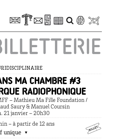
BILLETTERIE
RIDISCIPLINAIRE
ans ma chambre #3
irque radiophonique
F – Mathieu Ma Fille Foundation /
aud Saury & Manuel Coursin
. 21 janvier – 20h30
in – à partir de 12 ans
if unique