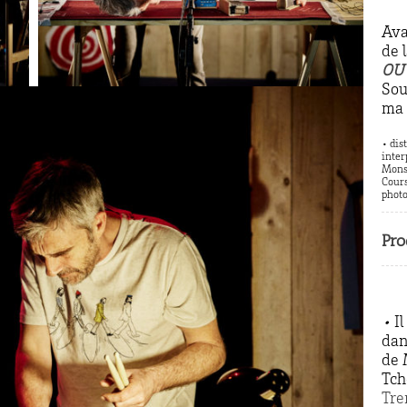
Ava
de 
OU
Sou
ma 
• dis
inter
Monsi
Cours
photo
Pro
•
I
dan
de 
Tc
Tre