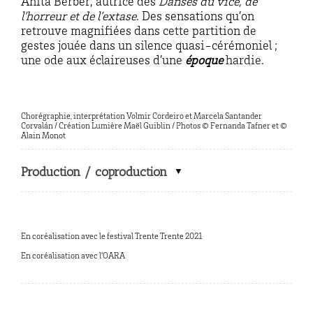
Anita Berber, autrice des
Danses du vice, de
l’horreur et de l’extase
. Des sensations qu’on
retrouve magnifiées dans cette partition de
gestes jouée dans un silence quasi-cérémoniel ;
une ode aux éclaireuses d’une
époque
hardie.
Chorégraphie, interprétation
Volmir
Cordeiro
et
Marcela
Santander
Corvalán
/
Création Lumière
Maël
Guiblin
/
Photos
©
Fernanda Tafner et ©
Alain Monot
Production / coproduction
En coréalisation avec le festival Trente Trente 2021
En coréalisation avec l’OARA