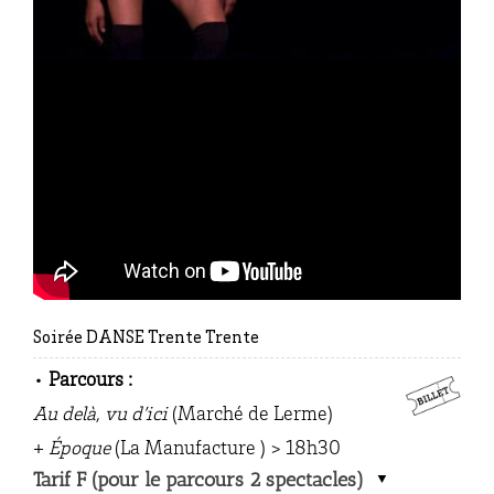
Soirée DANSE Trente Trente
•
Parcours :
Au delà, vu d’ici
(Marché de Lerme)
+
Époque
(La Manufacture ) > 18h30
Tarif F (pour le parcours 2 spectacles)