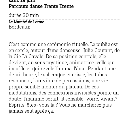
sam. 19 juin
Parcours danse Trente Trente
durée 30 min
Le Marché de Lerme
Bordeaux
C’est comme une cérémonie rituelle. Le public est
en cercle, autour d’une danseuse–Julie Coutant, de
la
Cie La
Cavale. De sa position centrale, elle
devient, au sens
mystique, animatrice
–celle qui
insuffle et qui
révèle l’
anima
, l’âme. Pendant une
demi-heure, le sol craque et crisse, les tubes
résonnent, l’air vibre de percussions, une vie
propre semble monter du plateau. De ces
modulations, des connexions invisibles pointe un
doute:
l’inanimé serait-il sensible–voire, vivant?
Esprits, êtes-vous
là ?
Vous ne marcherez plus
jamais seul après ça
.