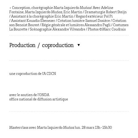
• Conception, chorégraphie Marta Izquierdo Muñoz/ Avec Adeline
Fontaine, Marta Izquierdo Muñoz, Eric Martin / Dramaturgie Robert Steijn
/ Assistant à la chorégraphie Eric Martin / Regard extérieur Pol Pi
/ Assistant Kouadio Ebenezer / Création lumière Samuel Dosière / Création
son Benoist Bouvot / Régie générale et lumières Alessandro Pagli / Costumes
La Bourette / Scénographie Alexandre Vilvandre / Photos ©Marc Coudrais
Production / coproduction
une coproduction de l’A CDCN
avec le soutien de l’ONDA
office national de diffusion artistique
Masterclass avec Marta Izquierdo Muñoz lun. 28 mars 13h-15h30