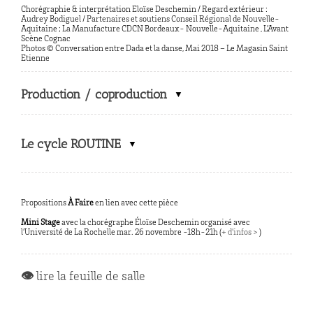
Chorégraphie & interprétation Eloïse Deschemin / Regard extérieur :
Audrey Bodiguel / Partenaires et soutiens Conseil Régional de Nouvelle-
Aquitaine ; La Manufacture CDCN Bordeaux- Nouvelle-Aquitaine , L’Avant
Scène Cognac
Photos © Conversation entre Dada et la danse, Mai 2018 – Le Magasin Saint
Etienne
Production / coproduction
Le cycle ROUTINE
Propositions
À Faire
en lien avec cette pièce
Mini Stage
avec la chorégraphe Éloïse Deschemin organisé avec
l’Université de La Rochelle mar. 26 novembre -18h-21h (
+ d’infos >
)
👁
lire la feuille de salle