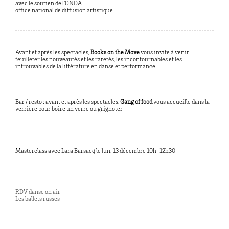
avec le soutien de l’ONDA
office national de diffusion artistique
Avant et après les spectacles,
Books on the Move
vous invite à venir
feuilleter les nouveautés et les raretés, les incontournables et les
introuvables de la littérature en danse et performance.
Bar / resto : avant et après les spectacles,
Gang of food
vous accueille dans la
verrière pour boire un verre ou grignoter
Masterclass avec Lara Barsacq le lun. 13 décembre 10h-12h30
RDV danse on air
Les ballets russes