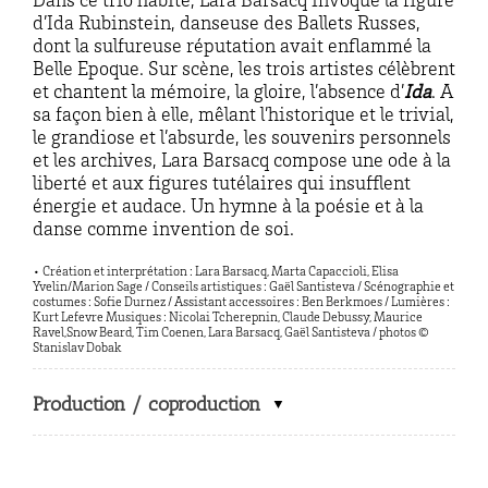
Dans ce trio habité, Lara Barsacq invoque la figure
d’Ida Rubinstein, danseuse des Ballets Russes,
dont la sulfureuse réputation avait enflammé la
Belle Epoque. Sur scène, les trois artistes célèbrent
et chantent la mémoire, la gloire, l’absence d’
Ida
. A
sa façon bien à elle, mêlant l’historique et le trivial,
le grandiose et l’absurde, les souvenirs personnels
et les archives, Lara Barsacq compose une ode à la
liberté et aux figures tutélaires qui insufflent
énergie et audace. Un hymne à la poésie et à la
danse comme invention de soi.
• Création et interprétation : Lara Barsacq, Marta Capaccioli, Elisa
Yvelin/Marion Sage / Conseils artistiques : Gaël Santisteva / Scénographie et
costumes : Sofie Durnez / Assistant accessoires : Ben Berkmoes / Lumières :
Kurt Lefevre Musiques : Nicolai Tcherepnin, Claude Debussy, Maurice
Ravel,Snow Beard, Tim Coenen, Lara Barsacq, Gaël Santisteva / photos ©
Stanislav Dobak
Production / coproduction