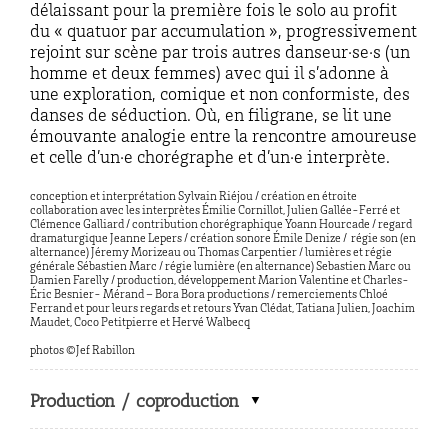
délaissant pour la première fois le solo au profit
du « quatuor par accumulation », progressivement
rejoint sur scène par trois autres danseur·se·s (un
homme et deux femmes) avec qui il s’adonne à
une exploration, comique et non conformiste, des
danses de séduction. Où, en filigrane, se lit une
émouvante analogie entre la rencontre amoureuse
et celle d’un·e chorégraphe et d’un·e interprète.
conception et interprétation Sylvain Riéjou / création en étroite
collaboration avec les interprètes Émilie Cornillot, Julien Gallée-Ferré et
Clémence Galliard / contribution chorégraphique Yoann Hourcade / regard
dramaturgique Jeanne Lepers / création sonore Émile Denize / régie son (en
alternance) Jéremy Morizeau ou Thomas Carpentier / lumières et régie
générale Sébastien Marc / régie lumière (en alternance) Sebastien Marc ou
Damien Farelly / production, développement Marion Valentine et Charles-
Éric Besnier- Mérand – Bora Bora productions / remerciements Chloé
Ferrand et pour leurs regards et retours Yvan Clédat, Tatiana Julien, Joachim
Maudet, Coco Petitpierre et Hervé Walbecq
photos ©Jef Rabillon
Production / coproduction