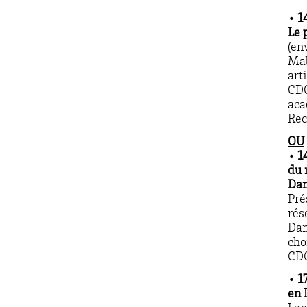
• 1
Le 
(en
Mal
art
CDC
aca
Rec
OU
•
1
du 
Dan
Pré
rés
Dan
cho
CD
• 1
en 