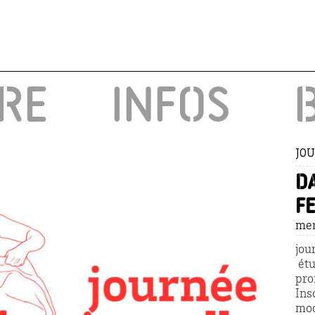
IRE
INFOS
JOU
d
fe
mer
jou
étu
pro
Ins
mod