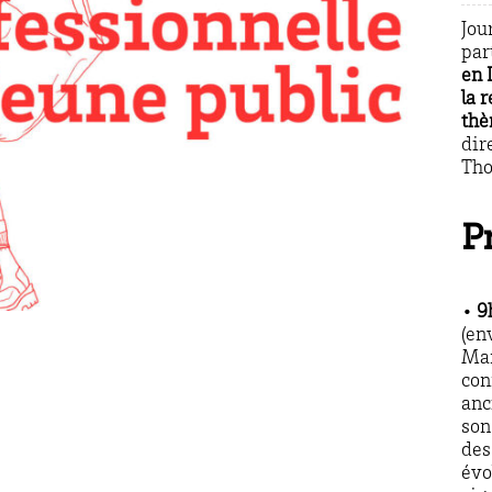
Jou
par
en 
la 
thè
dir
Th
P
• 9
(en
Mar
con
anc
son
des
évo