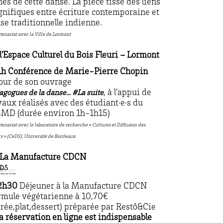
nes de cette danse. La pièce tisse des liens
nifiques entre écriture contemporaine et
se traditionnelle indienne.
tenariat avec la Ville de Lormont
 l’Espace Culturel du Bois Fleuri – Lormont
1h
Conférence de Marie-Pierre Chopin
our de son ouvrage
, à l’appui de
agogues de la danse… #La suite
vaux réalisés avec des étudiant·e·s du
MD (durée environ 1h-1h15)
tenariat avec le laboratoire de recherche « Cultures et Diffusion des
s » (CeDS), Université de Bordeaux
 La Manufacture CDCN
2h30
Déjeuner à la Manufacture CDCN
rmule végétarienne à 10,70€
trée,plat,dessert) préparée par Restô&Cie
a réservation en ligne est indispensable