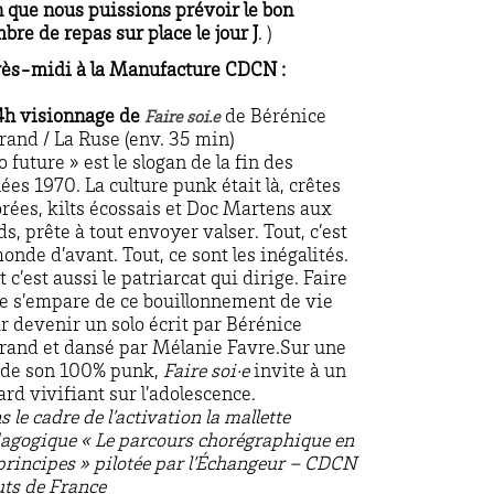
n que nous puissions prévoir le bon
bre de repas sur place le jour J
. )
ès-midi à la Manufacture CDCN :
4h visionnage de
de Bérénice
Faire soi.e
rand / La Ruse (env. 35 min)
o future » est le slogan de la fin des
ées 1970. La culture punk était là, crêtes
orées, kilts écossais et Doc Martens aux
ds, prête à tout envoyer valser. Tout, c’est
monde d’avant. Tout, ce sont les inégalités.
t c’est aussi le patriarcat qui dirige. Faire
·e s’empare de ce bouillonnement de vie
r devenir un solo écrit par Bérénice
rand et dansé par Mélanie Favre.Sur une
de son 100% punk,
Faire soi·e
invite à un
ard vivifiant sur l’adolescence.
s le cadre de l’activation la mallette
agogique « Le parcours chorégraphique en
principes » pilotée par l’Échangeur – CDCN
ts de France