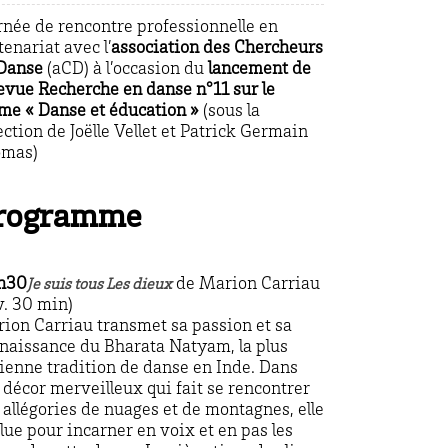
rnée de rencontre professionnelle en
tenariat avec l’
association des Chercheurs
Danse
(aCD) à l’occasion du
lancement de
revue Recherche en danse n°11 sur le
me « Danse et éducation »
(sous la
ection de Joëlle Vellet et Patrick Germain
omas)
rogramme
h30
de Marion Carriau
Je suis tous Les dieux
v. 30 min)
ion Carriau transmet sa passion et sa
naissance du Bharata Natyam, la plus
ienne tradition de danse en Inde. Dans
 décor merveilleux qui fait se rencontrer
 allégories de nuages et de montagnes, elle
lue pour incarner en voix et en pas les