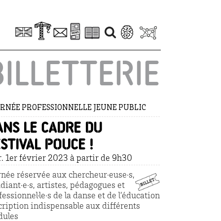
BILLETTERIE
RNÉE PROFESSIONNELLE JEUNE PUBLIC
ans le cadre du
stival POUCE !
. 1er février 2023 à partir de 9h30
rnée réservée aux chercheur·euse·s,
diant·e·s, artistes, pédagogues et
fessionnel·le·s de la danse et de l’éducation
cription indispensable aux différents
ules