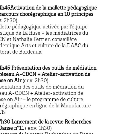
4h45
Activation de la mallette pédagogique
parcours chorégraphique en 10 principes
v. 2h30)
lette pédagogique activée par l’équipe
istique de La Ruse + les médiatrices du
N et Nathalie Ferrier, conseillère
démique Arts et culture de la DAAC du
torat de Bordeaux
4h45 Présentation des outils de médiation
réseau A-CDCN + Atelier-activation de
se on Air
(env. 2h30)
sentation des outils de médiation du
eau A-CDCN + Atelier-activation de
se on Air – le programme de culture
régraphique en ligne de la Manufacture
CN
7h30
Lancement de la revue Recherches
Danse n°11
( env. 1h30)