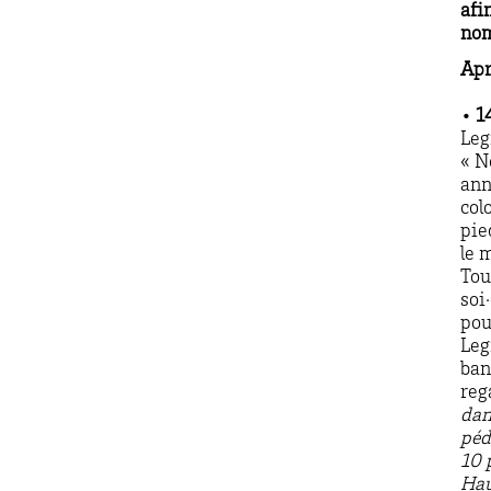
afi
nom
Apr
• 1
Leg
« N
ann
col
pie
le 
Tou
soi
pou
Leg
ban
reg
dan
péd
10 
Hau