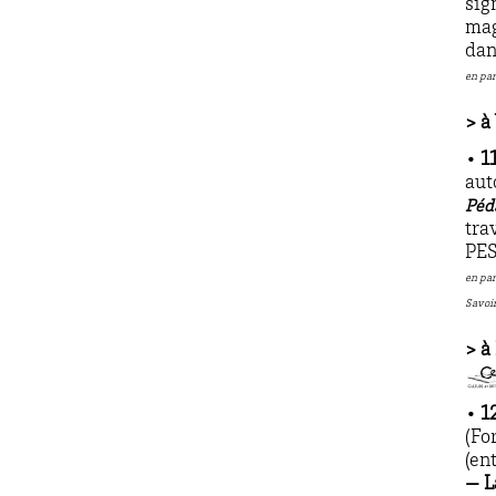
sig
mag
dan
en par
> à
• 1
aut
Péd
tra
PES
en par
Savoir
> à
• 1
(Fo
(en
—
L