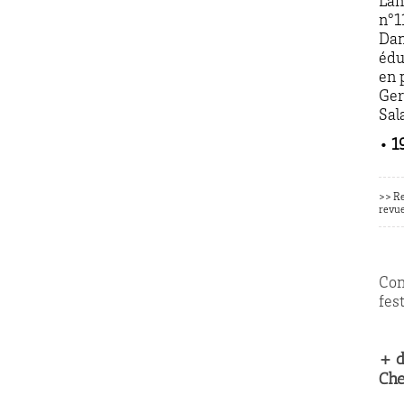
Lan
n°1
Dan
édu
en 
Ger
Sal
• 1
>> Re
revue
Con
fes
+ d
Che