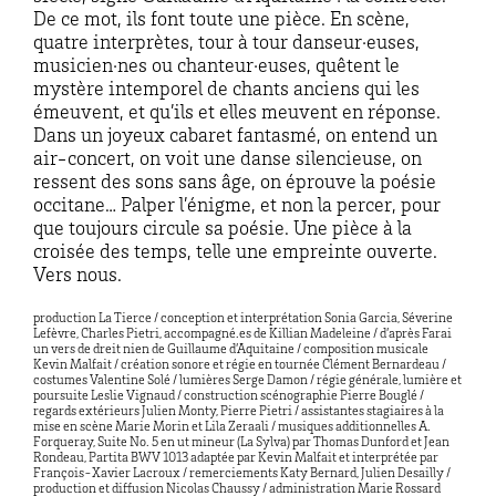
De ce mot, ils font toute une pièce. En scène,
quatre interprètes, tour à tour danseur·euses,
musicien·nes ou chanteur·euses, quêtent le
mystère intemporel de chants anciens qui les
émeuvent, et qu’ils et elles meuvent en réponse.
Dans un joyeux cabaret fantasmé, on entend un
air-concert, on voit une danse silencieuse, on
ressent des sons sans âge, on éprouve la poésie
occitane… Palper l’énigme, et non la percer, pour
que toujours circule sa poésie. Une pièce à la
croisée des temps, telle une empreinte ouverte.
Vers nous.
production La Tierce / conception et interprétation Sonia Garcia, Séverine
Lefèvre, Charles Pietri, accompagné.es de Killian Madeleine / d’après Farai
un vers de dreit nien de Guillaume d’Aquitaine / composition musicale
Kevin Malfait / création sonore et régie en tournée Clément Bernardeau /
costumes Valentine Solé / lumières Serge Damon / régie générale, lumière et
poursuite Leslie Vignaud / construction scénographie Pierre Bouglé /
regards extérieurs Julien Monty, Pierre Pietri / assistantes stagiaires à la
mise en scène Marie Morin et Lila Zeraali / musiques additionnelles A.
Forqueray, Suite No. 5 en ut mineur (La Sylva) par Thomas Dunford et Jean
Rondeau, Partita BWV 1013 adaptée par Kevin Malfait et interprétée par
François-Xavier Lacroux / remerciements Katy Bernard, Julien Desailly /
production et diffusion Nicolas Chaussy / administration Marie Rossard