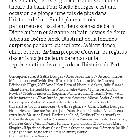
Les enfants, petits et grands, connaissent bien
l’heure du bain. Pour Gaëlle Bourges, c’est une
occasion de plonger une fois de plus dans
l’histoire de l’art. Sur le plateau, trois
performeuses installent deux scènes de bain :
Diane au bain et Suzanne au bain, issues de deux
tableaux 16ème siècle illustrant deux femmes
surprises pendant leur toilette. Mêlant danse,
chant et récit,
Le bain
propose d’ouvrir les regards
des enfants (et de leurs parents) sur la
représentation des corps dans l’histoire de l’art
Conception et récit Gaëlle Bourges – Avec des extraits d’« Actéon », in Les
Métamorphoses d’Ovide, livre III (traduit du latin par Marie Cosnay),
Éditions de l’Ogre, 2017 Avec Helen Heraud, Noémie Makota, Julie Vuoso /
Chant Helen Heraud, Noémie Makota, Julie Vuoso / Lumières Abigail
Fowler / Création musicale Stéphane Monteiro alias XtroniK / Pour « A la
claire fontaine » : Alban Jurado : guitare classique, Michel Assier Andrieu :
transcription guitare Arnaud de la Celle : clarinette, Anaïs Sadek : flûte
traversière / Pour le morceau « the three glance » : Chant : Gaëlle Bourges,
Helen Heraud, Noémie Makota, Julie Vuoso Piano : Christian Vidal / deux
extraits de Maurice Ravel : Daphnis et Chloé, (Berliner Philharmoniker,
Pierre Boulez, ed. deutsche grammophon) & « Pièce en forme de Habanera »,
Maurice Ravel : Master Music for flute & piano, Laurel Zucker and Marc
Shapiro / Répétition chant Olivia Denis Création costume Clémence Delille /
Régie générale, régie son et lumière Jimmy Boury
Photos © Danielle Voirin