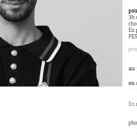
pou
3h 
cho
En 
PE
pro
au 
en 
En 
ph