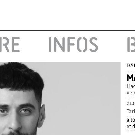
IRE
INFOS
DAN
m
Had
ven
dur
Tar
à R
et 