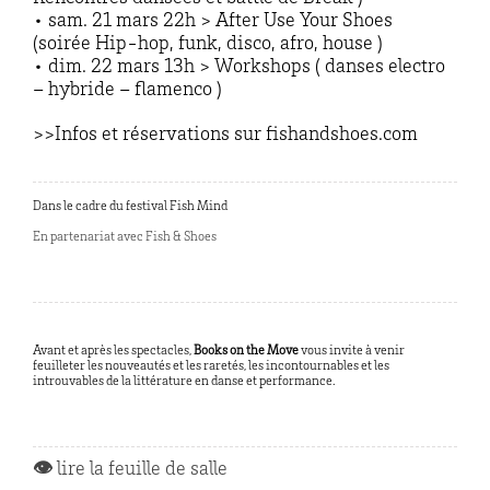
• sam. 21 mars 22h > After Use Your Shoes
(soirée Hip-hop, funk, disco, afro, house )
• dim. 22 mars 13h > Workshops ( danses electro
– hybride – flamenco )
>>Infos et réservations sur fishandshoes.com
Dans le cadre du festival Fish Mind
En partenariat avec Fish & Shoes
Avant et après les spectacles,
Books on the Move
vous invite à venir
feuilleter les nouveautés et les raretés, les incontournables et les
introuvables de la littérature en danse et performance.
👁
lire la feuille de salle