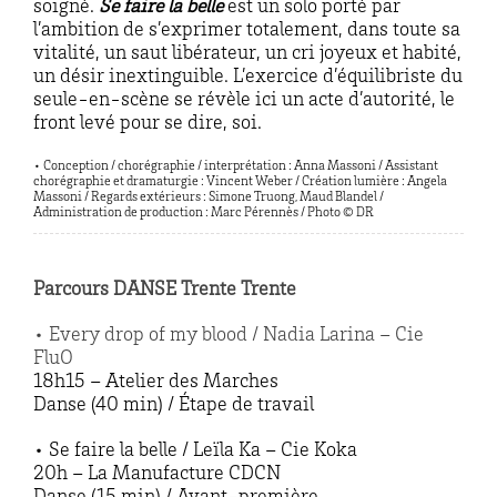
soigné.
Se faire la belle
est un solo porté par
l’ambition de s’exprimer totalement, dans toute sa
vitalité, un saut libérateur, un cri joyeux et habité,
un désir inextinguible. L’exercice d’équilibriste du
seule-en-scène se révèle ici un acte d’autorité, le
front levé pour se dire, soi.
• Conception / chorégraphie / interprétation : Anna Massoni / Assistant
chorégraphie et dramaturgie : Vincent Weber / Création lumière : Angela
Massoni / Regards extérieurs : Simone Truong, Maud Blandel /
Administration de production : Marc Pérennès / Photo © DR
Parcours DANSE Trente Trente
• Every drop of my blood / Nadia Larina – Cie
FluO
18h15 – Atelier des Marches
Danse (40 min) / Étape de travail
• Se faire la belle / Leïla Ka – Cie Koka
20h – La Manufacture CDCN