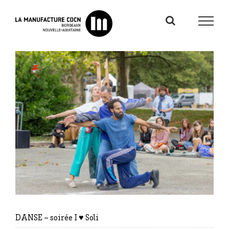
Passer
au
contenu
DANSE – soirée I ♥ Soli