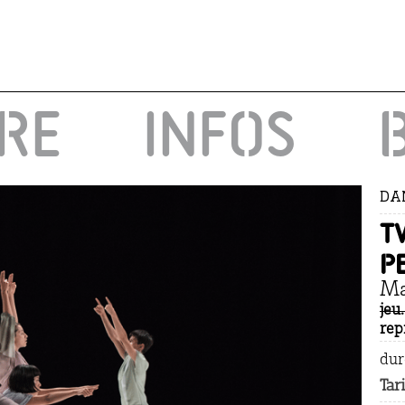
IRE
INFOS
DA
T
p
Ma
jeu
rep
dur
Tar