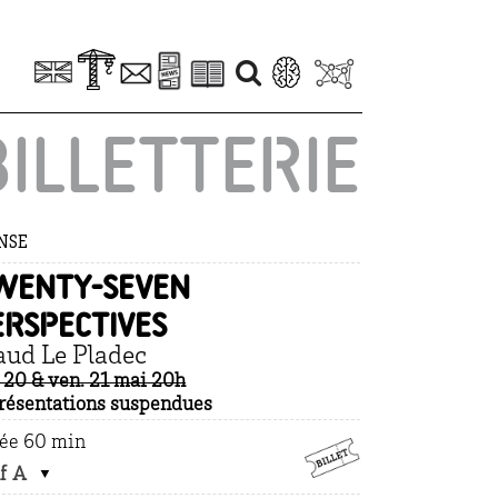
BILLETTERIE
NSE
wenty-seven
erspectives
ud Le Pladec
. 20 & ven. 21 mai
20h
résentations suspendues
ée 60 min
if A