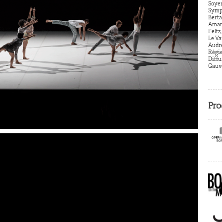
Soyer
Symph
Berta
Amand
Feltz
Le Va
Audre
Régie
Diffu
Gauv
Pro