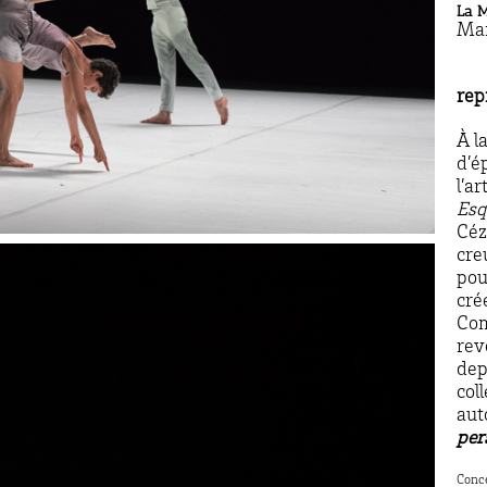
La 
Man
rep
À l
d’é
l’a
Esq
Céz
cre
pou
cré
Com
rev
dep
col
aut
per
Conce