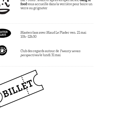
Bar / resto : avant et après les spectacles,
Gang of
food
vous accueille dans la verrière pour boire un
verre ou grignoter
Masterclass avec Maud Le Pladec ven. 21 mai
10h-12h30
Club des regards autour de
Twenty seven
perspectives
le lundi 31 mai