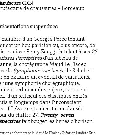
Manufacture CDCN
ufacture de chaussures – Bordeaux
résentations suspendues
a manière d’un Georges Perec tentant
puiser un lieu parisien ou, plus encore, de
rtiste suisse Remy Zaugg s’attelant à ses
27
uisses Perceptives
d’un tableau de
anne, la chorégraphe Maud Le Pladec
use la
Symphonie inachevée
de Schubert
r en extraire un éventail de variations,
er une symphonie chorégraphique.
ment redonner des enjeux, comment
oir d’un œil neuf ces classiques entrés
uis si longtemps dans l’inconscient
lectif ? Avec cette méditation dansée
our du chiffre 27,
Twenty-seven
spectives
fait bouger les lignes d’horizon.
ption et chorégraphie Maud Le Pladec / Création lumière Éric