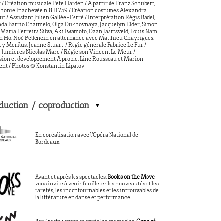
 / Création musicale Pete Harden / À partir de Franz Schubert,
onie Inachevée n.8 D 759 / Création costumes Alexandra
ut / Assistant Julien Gallée-Ferré / Interprétation Régis Badel,
a Barrio Charmelo, Olga Dukhovnaya, Jacquelyn Elder, Simon
, Maria Ferreira Silva, Aki Iwamoto, Daan Jaartsveld, Louis Nam
n Ho, Noé Pellencin en alternance avec Matthieu Chayrigues,
y Merilus, Jeanne Stuart / Régie générale Fabrice Le Fur /
 lumières Nicolas Marc / Régie son Vincent Le Meur /
sion et développement A propic, Line Rousseau et Marion
ent /
Photos
© Konstantin Lipatov
duction / coproduction
En coréalisation avec l’Opéra National de
Bordeaux
Avant et après les spectacles,
Books on the Move
vous invite à venir feuilleter les nouveautés et les
raretés, les incontournables et les introuvables de
la littérature en danse et performance.