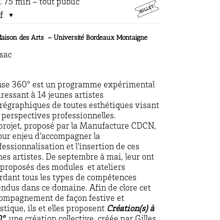
. 75 min – tout public
f
aison des Arts – Université Bordeaux Montaigne
sac
se 360° est un programme expérimental
dressant à 14 jeunes artistes
régraphiques de toutes esthétiques visant
 perspectives professionnelles.
projet, proposé par la Manufacture CDCN,
our enjeu d’accompagner la
fessionnalisation et l’insertion de ces
nes artistes. De septembre à mai, leur ont
 proposés des modules et ateliers
rdant tous les types de compétences
endus dans ce domaine. Afin de clore cet
ompagnement de façon festive et
istique, ils et elles proposent
Création(s) à
0°
, une création collective, créée par Gilles