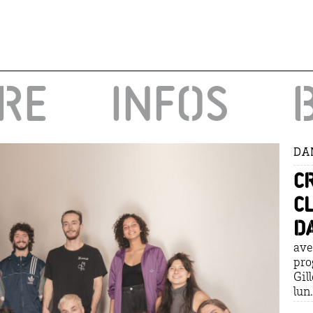
IRE
INFOS
DA
Cr
c
D
ave
pro
Gil
lun