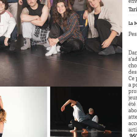
env
Tari
La M
Pes
Dan
s’a
cho
des
Ce 
a p
pro
jeu
été
abo
att
acc
art
36