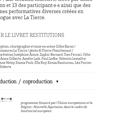
on et 13 des participant·e·s ainsi que des
mes performatives diverses créées en
logue avec La Tierce.
R LE LIVRET RESTITUTIONS
ption, chorégraphie et mise en scène Gilles Baron /
rmances La Tierce / photo © Pierre Planchenaut /
prétation Joséphine Annie, Zaphir Bernard, Tom Ferrari, Célie
 Anna Gilberte, Amélie Laik, Paul Ledhe, Valentin Lemaître,
ne Nelzy, Emma Pock, Ella Roy, Kenza Rautureau, Léa Poirier,
 Roberte
duction / coproduction
programme financé par l’Union européenne et la
Région-Nouvelle Aquitaine, dans le cadre du
fond social européen