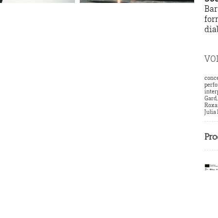
Bar
for
dia
VOI
conce
perfo
inter
Gard,
Roxan
Julia
Pro