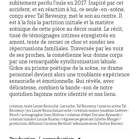
subitement perdu l’ouïe en 2017. Inspiré par cet
accident, et en réaction à lui, ce seule-en-scène,
conçu avec Tal Reveuny, met le son au centre. Il
est à la fois la partition initiale et la matière
scénique de cette pièce au décor ouaté. Le récit,
tissé de témoignages intimes enregistrés en
amont, tente de cerner ce choc et sonder ses
répercussions familiales. Traversée par les voix
de ses proches, la comédienne leur donne corps
par une remarquable synchronisation labiale.
Grâce au prisme poétique de la scène, ce drame
personnel devient alors une troublante expérience
sensorielle et émotionnelle. Qui révèle, avec
délicatesse, combien la bande-son de notre
quotidien façonne notre identité et nos liens.
création, texte Louve Reiniche-Larroche, Tal Reuveny / mise en scène Tal
Reuveny / jeu Louve ReinicheLarroche / création sonore Jonathan Lefèvre-
Reich / scénographie Goni Shifron / création d’objet Doriane Ayxandri /
création lumière Louise Rustan / régisseuse générale Juliette Mougel /
production, diffusion Caroline Berthod / administration Pauline Raineri