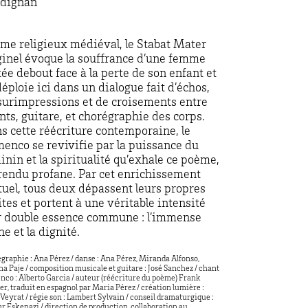
dignan
me religieux médiéval, le
Stabat
Mater
ginel évoque la souffrance d’une femme
tée debout face à la perte de son enfant et
déploie ici dans un dialogue fait d’échos,
surimpressions et de croisements entre
nts,
guitare
, et chorégraphie des corps.
s cette réécriture contemporaine, le
menco se revivifie par la puissance du
inin et la spiritualité qu’exhale ce poème,
 rendu profane. Par cet enrichissement
uel, tous deux dépassent leurs propres
ites et portent à une véritable intensité
r double essence commune : l’immense
ne et la dignité.
graphie : Ana Pérez
/ d
anse : Ana Pérez, Miranda Alfonso,
na Paje
/ c
omposition musicale et guitare : José Sanchez
/ c
hant
nco : Alberto Garcia
/ a
uteur (réécriture du poème) Frank
r, traduit en espagnol par Maria Pérez
/ c
réation lumière :
 Veyrat
/ r
égie son : Lambert Sylvain
/ c
onseil dramaturgique :
ur Eskenazi
/ d
irection de production, collaboration au