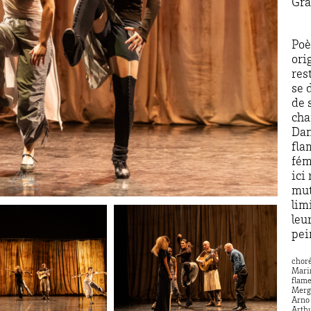
Gra
Poè
ori
res
se 
de 
cha
Dan
fla
fém
ici
mut
lim
leu
pei
choré
Mari
flame
Merge
Arno
Arth