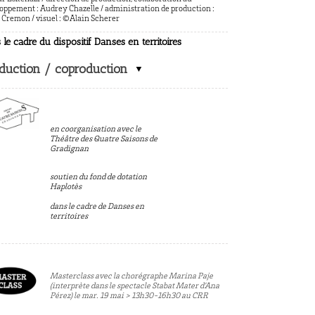
oppement : Audrey Chazelle
/ a
dministration de production :
 Cremon
/ visuel : ©Alain Scherer
 le cadre du dispositif Danses en territoires
duction / coproduction
en coorganisation avec le
Théâtre des Quatre Saisons de
Gradignan
soutien du fond de dotation
Haplotès
dans le cadre de Danses en
territoires
Masterclass avec la chorégraphe Marina Paje
(interprète dans le spectacle Stabat Mater d’Ana
Pérez) le mar. 19 mai > 13h30-16h30 au CRR