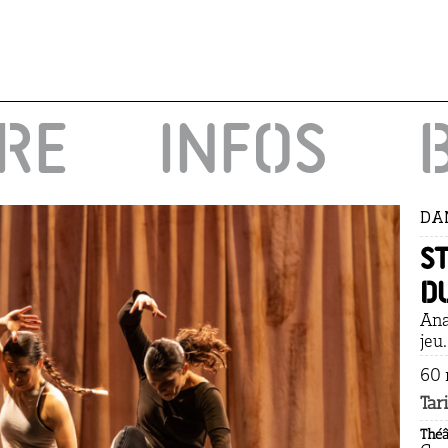
IRE
INFOS
DA
S
d
Ana
jeu
60 
Tari
Théâ