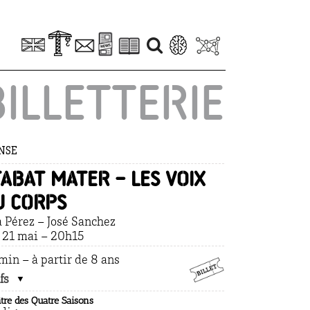
BILLETTERIE
NSE
TABAT MATER – Les voix
u corps
 Pérez – José Sanchez
. 21 mai – 20h15
min – à partir de 8 ans
fs
tre des Quatre Saisons