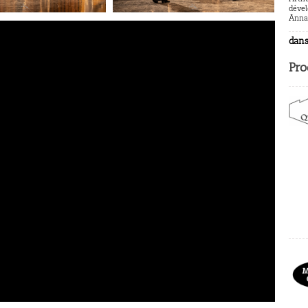
dével
Anna
dans
Pro