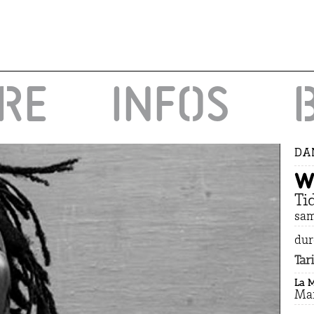
IRE
INFOS
DAN
W
Ti
sam
dur
Tar
La 
Man