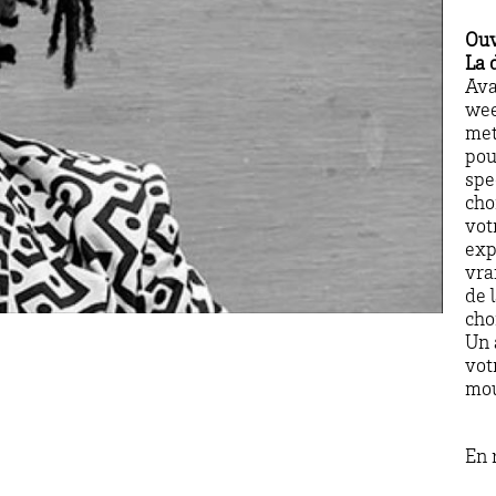
Ouv
La 
Ava
wee
met
pou
spe
cho
vot
exp
vra
de 
cho
Un 
vot
mo
En 