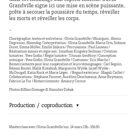
Grandville signe ici une mise en scène puissante,
prête à secouer la poussière du temps, réveiller
les morts et réveiller les corps.
•
Chorégraphie, textes et entretiens : Olivia Grandville / Musiques : Alexis
Degrenier, Moondog / Interprétation : Olivia Grandville, Marie Orts, Sidonie
Duret, Emma Müller, Emilie Szikora / Percussions : Paul Loiseau /
Réalisation sonore et régie son : Jonathan Kingsley Seilman / Création
lumières : Yves Godin / Régie lumière : Titouan Geoffroy / Conception
scénique : Yves Godin, Olivia Grandville / Costumes : Eric Martin /
Remerciements pour leur coopération et leurs témoignages : Carl Seguin,
Réjean Boutet, Malik Kistabish, Marguerite Wylde, Israël Wylde-
McDougall, Katia Rock et Marie Léger.
/ Regard extérieur : Magali Caillet /
Collaborations : Stéphane Pauvret, Aurélien Desclozeaux, Anne Reymann,
Fabrice Le Fur / Remerciements : Amaury Cornut.
Photos ©MarcDomage © Stanislav Dobak
Production / coproduction
Masterclass avec Olivia Grandville lun. 14 mars 13h-15h30