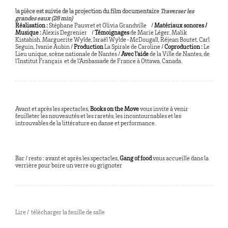
la pièce est suivie de la projection du film documentaire
Traverser les
grandes eaux (28 min)
Réalisation :
Stéphane Pauvret et Olivia Grandville /
Matériaux sonores /
Musique :
Alexis Degrenier /
Témoignages
de Marie Léger, Malik
Kistabish, Marguerite Wylde, Israël Wylde-McDougall, Réjean Boutet, Carl
Seguin, Ivanie Aubin /
Production
La Spirale de Caroline /
Coproduction :
Le
Lieu unique, scène nationale de Nantes /
Avec l’aide
de la Ville de Nantes, de
l’Institut Français et de l’Ambassade de France à Ottawa, Canada.
Avant et après les spectacles,
Books on the Move
vous invite à venir
feuilleter les nouveautés et les raretés, les incontournables et les
introuvables de la littérature en danse et performance.
Bar / resto : avant et après les spectacles,
Gang of food
vous accueille dans la
verrière pour boire un verre ou grignoter
Lire / télécharger la feuille de salle