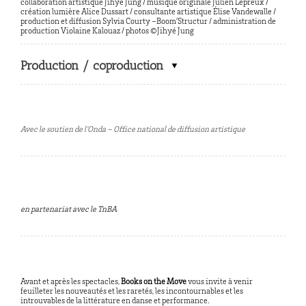
collaboration artistique Jihyé Jung / musique originale Julien Lepreux /
création lumière Alice Dussart / consultante artistique Élise Vandewalle /
production et diffusion Sylvia Courty –Boom’Structur / administration de
production Violaine Kalouaz / photos ©Jihyé Jung
Production / coproduction
Avec le soutien de l’Onda – Office national de diffusion artistique
en partenariat avec le TnBA
Avant et après les spectacles,
Books on the Move
vous invite à venir
feuilleter les nouveautés et les raretés, les incontournables et les
introuvables de la littérature en danse et performance.